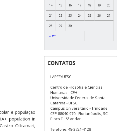
14
15
16
17
18
19
20
21
22
23
24
25
26
27
28
29
30
« set
CONTATOS
LAPEE/UFSC
Centro de Filosofia e Ciências
Humanas - CFH
Universidade Federal de Santa
Catarina - UFSC
Campus Universitário - Trindade
scolar e população
CEP 88040-970 - Florianópolis, SC
A+ population in
Bloco E - 5º andar
Castro Oltramari,
Telefone: 48-3721-4128