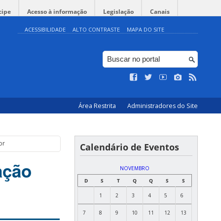
cipe
Acesso à informação
Legislação
Canais
ACESSIBILIDADE
ALTO CONTRASTE
MAPA DO SITE
Área Restrita
Administradores do Site
or
Calendário de Eventos
ação
NOVEMBRO
D
S
T
Q
Q
S
S
1
2
3
4
5
6
7
8
9
10
11
12
13