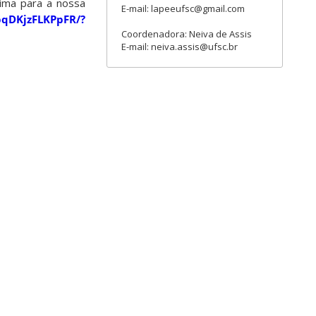
sima para a nossa
E-mail: lapeeufsc@gmail.com
pqDKjzFLKPpFR/?
Coordenadora: Neiva de Assis
E-mail: neiva.assis@ufsc.br