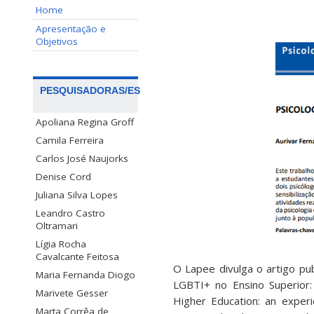
Home
Apresentação e
Objetivos
PESQUISADORAS/ES
Apoliana Regina Groff
Camila Ferreira
Carlos José Naujorks
Denise Cord
Juliana Silva Lopes
Leandro Castro
Oltramari
Lígia Rocha
Cavalcante Feitosa
O Lapee divulga o artigo pub
Maria Fernanda Diogo
LGBTI+ no Ensino Superior:
Marivete Gesser
Higher Education: an exper
Marta Corrêa de