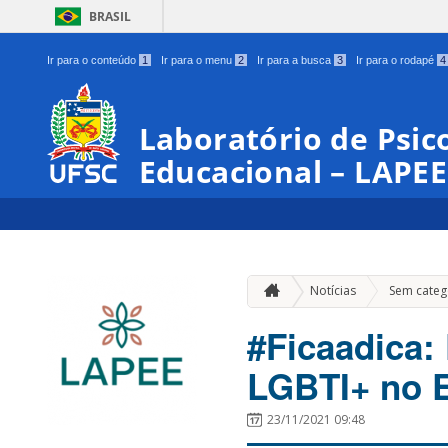
BRASIL
Ir para o conteúdo
1
Ir para o menu
2
Ir para a busca
3
Ir para o rodapé
4
Laboratório de Psico
Educacional – LAPEE
Notícias
Sem categ
#Ficaadica:
LGBTI+ no E
23/11/2021 09:48