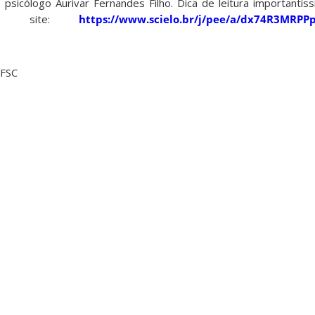
psicólogo Aurivar Fernandes Filho. Dica de leitura importantís
 do site:
https://www.scielo.br/j/pee/a/dx74R3MRPP
UFSC