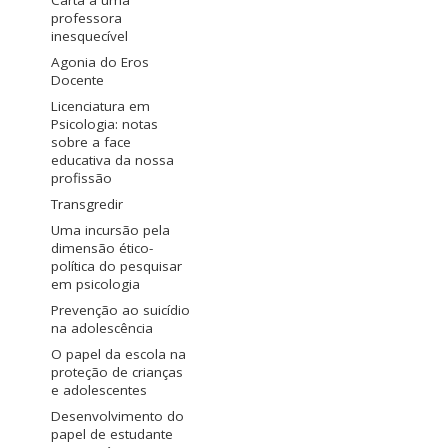
Carta a uma
professora
inesquecível
Agonia do Eros
Docente
Licenciatura em
Psicologia: notas
sobre a face
educativa da nossa
profissão
Transgredir
Uma incursão pela
dimensão ético-
política do pesquisar
em psicologia
Prevenção ao suicídio
na adolescência
O papel da escola na
proteção de crianças
e adolescentes
Desenvolvimento do
papel de estudante