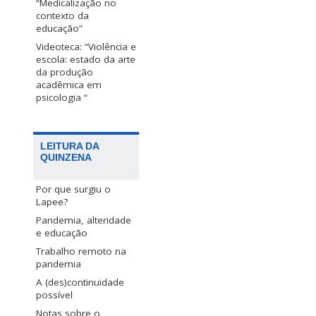
“Medicalização no
contexto da
educação”
Videoteca: “Violência e
escola: estado da arte
da produção
acadêmica em
psicologia “
LEITURA DA
QUINZENA
Por que surgiu o
Lapee?
Pandemia, alteridade
e educação
Trabalho remoto na
pandemia
A (des)continuidade
possível
Notas sobre o