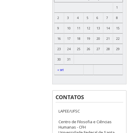
1
2
3
4
5
6
7
8
9
10
11
12
13
14
15
16
17
18
19
20
21
22
23
24
25
26
27
28
29
30
31
« set
CONTATOS
LAPEE/UFSC
Centro de Filosofia e Ciências
Humanas - CFH
Universidade Federal de Santa