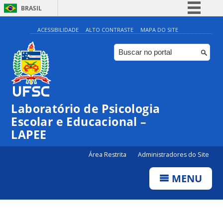
BRASIL
Simplifique!
ACESSIBILIDADE
ALTO CONTRASTE
MAPA DO SITE
Comunica BR
Participe
Acesso à informação
Legislação
Laboratório de Psicologia
Canais
Escolar e Educacional –
LAPEE
Área Restrita
Administradores do Site
MENU