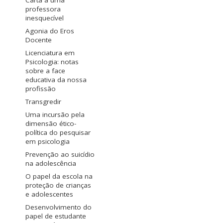
Carta a uma
professora
inesquecível
Agonia do Eros
Docente
Licenciatura em
Psicologia: notas
sobre a face
educativa da nossa
profissão
Transgredir
Uma incursão pela
dimensão ético-
política do pesquisar
em psicologia
Prevenção ao suicídio
na adolescência
O papel da escola na
proteção de crianças
e adolescentes
Desenvolvimento do
papel de estudante