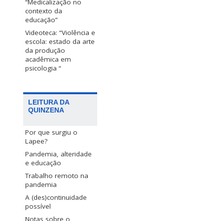
“Medicalização no
contexto da
educação”
Videoteca: “Violência e
escola: estado da arte
da produção
acadêmica em
psicologia “
LEITURA DA
QUINZENA
Por que surgiu o
Lapee?
Pandemia, alteridade
e educação
Trabalho remoto na
pandemia
A (des)continuidade
possível
Notas sobre o