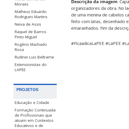
Descrição da imagem
: Cap
Moraes
organizadores da obra. No la
Matheus Eduardo
de uma menina de cabelos c
Rodrigues Martins
feito com latas, desenhado em
Neiva de Assis
emaranhados. Fim da descriç
Raquel de Barros
Pinto Miguel
#FicaadicaLaPEE #LaPEE #
Rogério Machado
Rosa
Rudinei Luiz Beltrame
Extensionistas do
LAPEE
PROJETOS
Educação e Cidade
Formação Continuada
de Profissionais que
atuam em Contextos
Educativos e de