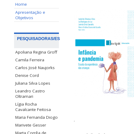
Home
Apresentação e
Objetivos
PESQUISADORAS/ES
Apoliana Regina Groff
Camila Ferreira
Carlos José Naujorks
Denise Cord
Juliana Silva Lopes
Leandro Castro
Oltramari
Lígia Rocha
Cavalcante Feitosa
Maria Fernanda Diogo
.
Marivete Gesser
Marta Corrêa de