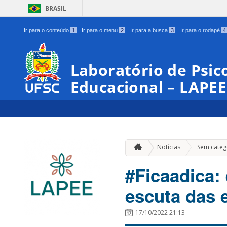
BRASIL
Ir para o conteúdo
1
Ir para o menu
2
Ir para a busca
3
Ir para o rodapé
4
Laboratório de Psico
Educacional – LAPEE
Notícias
Sem categ
#Ficaadica:
escuta das 
17/10/2022 21:13