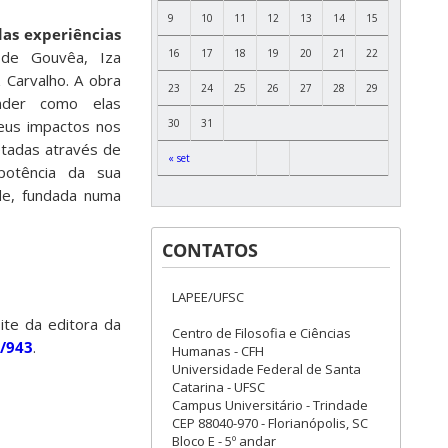
9
10
11
12
13
14
15
das experiências
16
17
18
19
20
21
22
 de Gouvêa, Iza
z Carvalho. A obra
23
24
25
26
27
28
29
nder como elas
30
31
eus impactos nos
letadas através de
« set
 potência da sua
ade, fundada numa
CONTATOS
LAPEE/UFSC
ite da editora da
Centro de Filosofia e Ciências
/943
.
Humanas - CFH
Universidade Federal de Santa
Catarina - UFSC
Campus Universitário - Trindade
CEP 88040-970 - Florianópolis, SC
Bloco E - 5º andar