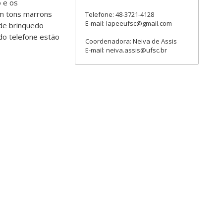
o e os
em tons marrons
Telefone: 48-3721-4128
E-mail: lapeeufsc@gmail.com
de brinquedo
 do telefone estão
Coordenadora: Neiva de Assis
E-mail: neiva.assis@ufsc.br