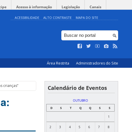
cipe
Acesso à informação
Legislação
Canais
ACESSIBILIDADE
ALTO CONTRASTE
MAPA DO SITE
Área Restrita
Administradores do Site
s crianças”
Calendário de Eventos
a:
OUTUBRO
D
S
T
Q
Q
S
S
1
2
3
4
5
6
7
8