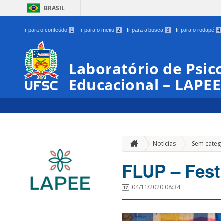
BRASIL
Ir para o conteúdo
1
Ir para o menu
2
Ir para a busca
3
Ir para o rodapé
4
Laboratório de Psico
Educacional – LAPEE
Notícias
Sem categ
FLUP – Festa
04/11/2020 08:34