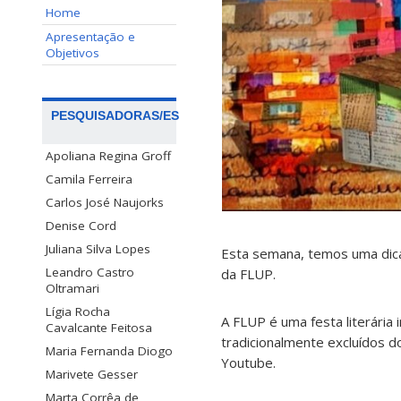
Home
Apresentação e
Objetivos
PESQUISADORAS/ES
Apoliana Regina Groff
Camila Ferreira
Carlos José Naujorks
Denise Cord
Juliana Silva Lopes
Esta semana, temos uma dic
Leandro Castro
da FLUP.
Oltramari
Lígia Rocha
A FLUP é uma festa literária i
Cavalcante Feitosa
tradicionalmente excluídos d
Maria Fernanda Diogo
Youtube.
Marivete Gesser
Marta Corrêa de