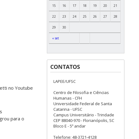
15
16
17
18
19
20
21
22
23
24
25
26
27
28
29
30
« set
CONTATOS
LAPEE/UFSC
etti no Youtube
Centro de Filosofia e Ciências
Humanas - CFH
Universidade Federal de Santa
Catarina - UFSC
os
Campus Universitário - Trindade
grou para o
CEP 88040-970 - Florianópolis, SC
Bloco E - 5º andar
Telefone: 48-3721-4128