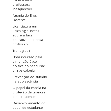
Carta a uma
professora
inesquecível
Agonia do Eros
Docente
Licenciatura em
Psicologia: notas
sobre a face
educativa da nossa
profissão
Transgredir
Uma incursão pela
dimensão ético-
política do pesquisar
em psicologia
Prevenção ao suicídio
na adolescência
O papel da escola na
proteção de crianças
e adolescentes
Desenvolvimento do
papel de estudante