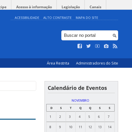
cipe
Acesso à informação
Legislação
Canais
ACESSIBILIDADE
ALTO CONTRASTE
MAPA DO SITE
Área Restrita
Administradores do Site
Calendário de Eventos
NOVEMBRO
D
S
T
Q
Q
S
S
1
2
3
4
5
6
7
8
9
10
11
12
13
14