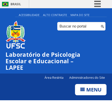
BRASIL
Simplifique!
ACESSIBILIDADE
ALTO CONTRASTE
MAPA DO SITE
Comunica BR
Participe
Acesso à informação
Legislação
Laboratório de Psicologia
Canais
Escolar e Educacional –
LAPEE
Área Restrita
Administradores do Site
MENU